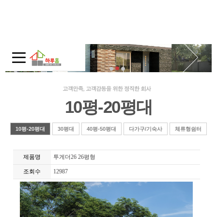
회사소개
인사말
회사연혁
주택전시관 / 오시는길
10평-20평대
모듈러 홈
모듈러 홈?
10평-20평대
30평대
40평-50평대
다가구/기숙사
체류형쉼터
적용범위
제품명
투게더26 26평형
제품보기
조회수
12987
10평-20평대
30평대
40평-50평대