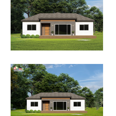
다가구/기숙사
체류형쉼터
시공사례
고객센터
공지사항
FAQ
고객문의
자료실
카다록
견적요청