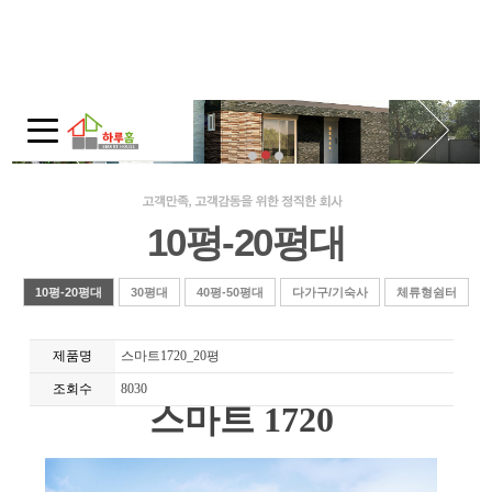
회사소개
인사말
회사연혁
주택전시관 / 오시는길
10평-20평대
모듈러 홈
모듈러 홈?
10평-20평대
30평대
40평-50평대
다가구/기숙사
체류형쉼터
적용범위
제품명
스마트1720_20평
제품보기
조회수
8030
스마트 1720
10평-20평대
30평대
40평-50평대