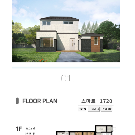
다가구/기숙사
체류형쉼터
시공사례
고객센터
공지사항
FAQ
고객문의
자료실
카다록
견적요청