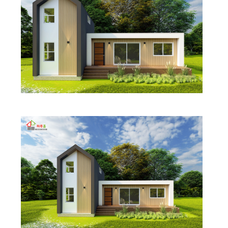
다가구/기숙사
체류형쉼터
시공사례
고객센터
공지사항
FAQ
고객문의
자료실
카다록
견적요청