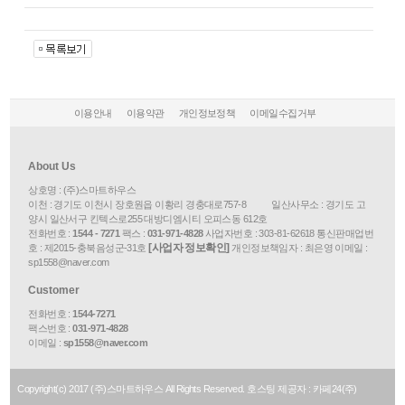
이용안내
이용약관
개인정보정책
이메일수집거부
About Us
상호명 : (주)스마트하우스
이천 : 경기도 이천시 장호원읍 이황리 경충대로757-8 일산사무소 : 경기도 고
양시 일산서구 킨텍스로255 대방디엠시티 오피스동 612호
전화번호 :
1544 - 7271
팩스 :
031-971-4828
사업자번호 :
303-81-62618
통신판매업번
[사업자 정보확인]
호 :
제2015-충북음성군-31호
개인정보책임자 : 최은영 이메일 :
sp1558@naver.com
Customer
전화번호 :
1544-7271
팩스번호 :
031-971-4828
이메일 :
sp1558@naver.com
Copyright(c)
2017
(주)스마트하우스 All Rights Reserved. 호스팅 제공자 : 카페24(주)