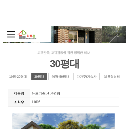
회사소개
인사말
회사연혁
주택전시관 / 오시는길
30평대
모듈러 홈
모듈러 홈?
10평-20평대
30평대
40평-50평대
다가구/기숙사
체류형쉼터
적용범위
제품명
뉴프리즘34 34평형
제품보기
조회수
11605
10평-20평대
30평대
40평-50평대