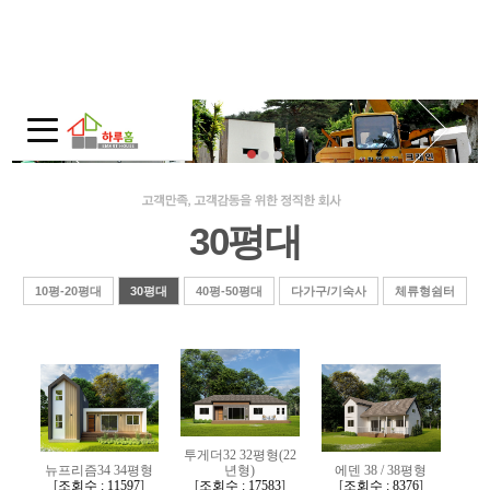
회사소개
인사말
회사연혁
주택전시관 / 오시는길
30평대
모듈러 홈
모듈러 홈?
10평-20평대
30평대
40평-50평대
다가구/기숙사
체류형쉼터
적용범위
제품보기
10평-20평대
30평대
투게더32 32평형(22
뉴프리즘34 34평형
년형)
에덴 38 / 38평형
40평-50평대
[
조회수 : 11597
]
[
조회수 : 17583
]
[
조회수 : 8376
]