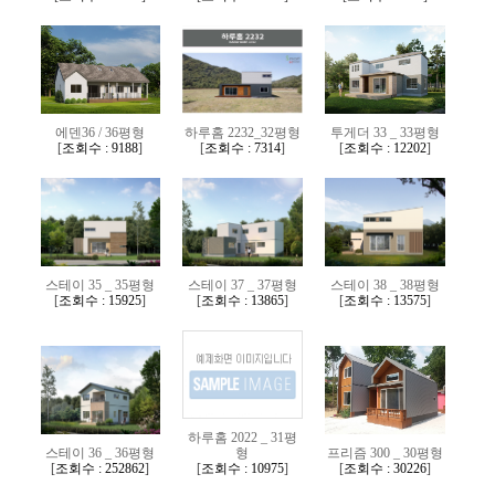
다가구/기숙사
체류형쉼터
시공사례
에덴36 / 36평형
하루홈 2232_32평형
투게더 33 _ 33평형
[
조회수 : 9188
]
[
조회수 : 7314
]
[
조회수 : 12202
]
고객센터
공지사항
FAQ
고객문의
스테이 35 _ 35평형
스테이 37 _ 37평형
스테이 38 _ 38평형
[
조회수 : 15925
]
[
조회수 : 13865
]
[
조회수 : 13575
]
자료실
카다록
견적요청
하루홈 2022 _ 31평
스테이 36 _ 36평형
형
프리즘 300 _ 30평형
[
조회수 : 252862
]
[
조회수 : 10975
]
[
조회수 : 30226
]