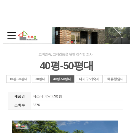
회사소개
인사말
회사연혁
주택전시관 / 오시는길
40평-50평대
모듈러 홈
모듈러 홈?
10평-20평대
30평대
40평-50평대
다가구/기숙사
체류형쉼터
적용범위
제품명
더스테이52 52평형
제품보기
조회수
3326
10평-20평대
30평대
40평-50평대