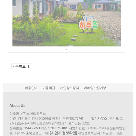
.
이용안내
이용약관
개인정보정책
이메일수집거부
About Us
상호명 : (주)스마트하우스
이천 : 경기도 이천시 장호원읍 이황리 경충대로757-8 일산사무소 : 경기도 고
양시 일산서구 킨텍스로255 대방디엠시티 오피스동 612호
전화번호 :
1544 - 7271
팩스 :
031-971-4828
사업자번호 :
303-81-62618
통신판매업번
[사업자 정보확인]
호 :
제2015-충북음성군-31호
개인정보책임자 : 최은영 이메일 :