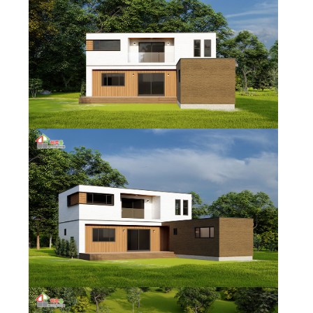
다가구/기숙사
체류형쉼터
시공사례
고객센터
공지사항
FAQ
고객문의
자료실
카다록
견적요청