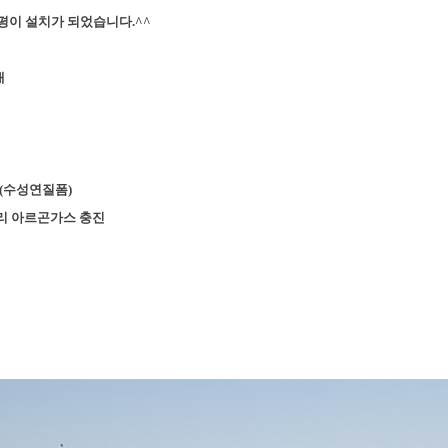
8평이 설치가 되었습니다.^^
배
(수성연질폼)
리 아르곤가스 충진