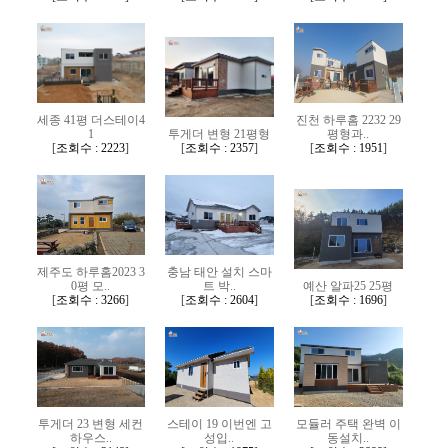
다가구/기숙사
체류형쉼터
시공사례
세종 41평 더스테이4
진천 하루홈 2232 29
1
투게더 변형 21평형
평형과..
고객센터
[
조회수 : 2223
]
[
조회수 : 2357
]
[
조회수 : 1951
]
공지사항
FAQ
고객문의
제주도 하루홈2023 3
충남 태안 설치 스마
자료실
0평 모..
트 박..
예산 알파25 25평
[
조회수 : 3266
]
[
조회수 : 2604
]
[
조회수 : 1696
]
카다록
견적요청
투게더 23 변형 세컨
스테이 19 이번엔 고
모듈러 주택 완벽 이
하우스..
성입..
동설치..