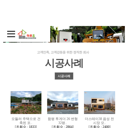
회사소개
인사말
회사연혁
주택전시관 / 오시는길
시공사례
모듈러 홈
모듈러 홈?
시공사례
적용범위
제품보기
10평-20평대
30평대
모듈러 주택으로 건
함평 투게더 26 변형
더스테이38 음성 전
축된 포..
32평..
시장 모..
40평-50평대
[
조회수 : 1833
]
[
조회수 : 2864
]
[
조회수 : 2400
]