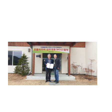
다가구/기숙사
체류형쉼터
시공사례
고객센터
공지사항
FAQ
고객문의
자료실
카다록
견적요청