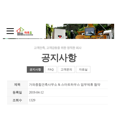
회사소개
인사말
회사연혁
주택전시관 / 오시는길
공지사항
모듈러 홈
모듈러 홈?
공지사항
FAQ
고객문의
자료실
적용범위
제목
가와종합건축사무소 & 스마트하우스 업무제휴 협약
제품보기
등록일
2019-04-12
10평-20평대
조회수
1329
30평대
40평-50평대