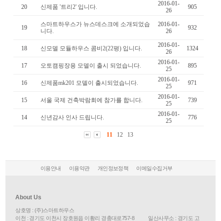
2016-01-
20
신제품 '트리2' 입니다.
905
26
다가구/기숙사
스마트하우스가 뉴스데스크에 소개되었습
2016-01-
19
932
니다.
26
체류형쉼터
2016-01-
18
신모델 모듈하우스 콤비2(22평) 입니다.
1324
시공사례
26
2016-01-
17
오토캠핑장용 모델이 출시 되었습니다.
895
25
고객센터
2016-01-
16
신제품mk201 모델이 출시되었습니다.
971
25
공지사항
2016-01-
15
서울 국제 건축박람회에 참가를 합니다.
739
25
FAQ
2016-01-
14
신년감사 인사 드립니다.
776
25
고객문의
11
12
13
자료실
카다록
이용안내
이용약관
개인정보정책
이메일수집거부
견적요청
About Us
상호명 : (주)스마트하우스
이천 : 경기도 이천시 장호원읍 이황리 경충대로757-8 일산사무소 : 경기도 고