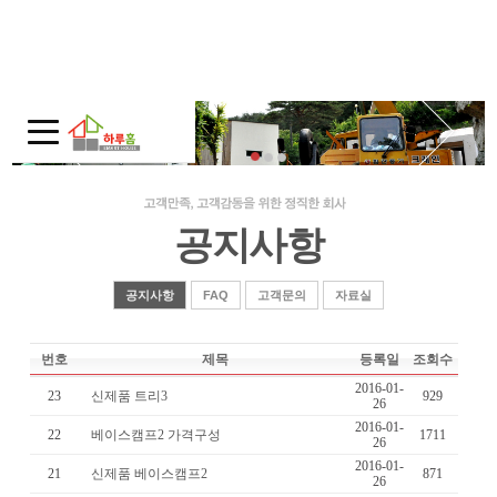
회사소개
인사말
회사연혁
주택전시관 / 오시는길
공지사항
모듈러 홈
모듈러 홈?
공지사항
FAQ
고객문의
자료실
적용범위
번호
제목
등록일
조회수
제품보기
2016-01-
23
신제품 트리3
929
26
10평-20평대
2016-01-
22
베이스캠프2 가격구성
1711
26
30평대
2016-01-
21
신제품 베이스캠프2
871
26
40평-50평대