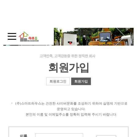
회사소개
인사말
회사연혁
주택전시관 / 오시는길
회원가입
모듈러 홈
모듈러 홈?
회원로그인
회원가입
적용범위
제품보기
(주)스마트하우스는 건전한 사이버문화를 조성하기 위하여 실명제 기반으로
운영되고 있습니다.
10평-20평대
본인의 이름 및 이메일주소를 정확히 입력해 주시기 바랍니다.
30평대
40평-50평대
이름