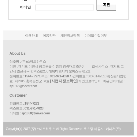
이메일
다가구/기숙사
체류형쉼터
시공사례
이용안내
이용약관
개인정보정책
이메일수집거부
고객센터
About Us
공지사항
상호명 : (주)스마트하우스
FAQ
이천 : 경기도 이천시 장호원읍 이황리 경충대로757-8 일산사무소 : 경기도 고
양시 일산서구 킨텍스로255 대방디엠시티 오피스동 612호
고객문의
전화번호 :
1544 - 7271
팩스 :
031-971-4828
사업자번호 :
303-81-62618
통신판매업번
[사업자 정보확인]
호 :
제2015-충북음성군-31호
개인정보책임자 : 최은영 이메일 :
sp1558@naver.com
자료실
Customer
카다록
전화번호 :
1544-7271
팩스번호 :
031-971-4828
견적요청
이메일 :
sp1558@naver.com
Copyright(c)
2017
(주)스마트하우스 All Rights Reserved. 호스팅 제공자 : 카페24(주)